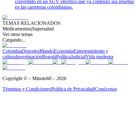
convertido en un SUV eléctrico que ya comenzó sus pruebas
en las carreteras colombianas.
TEMAS RELACIONADOS
Medicamentos
|
Supersalud
Ver otros temas
Cargando...
Colombia
Deportes
Mundo
Economía
Entretenimiento y
cultura
Investigación
Bogotá
Política
Judicial
Vida moderna
Copyright © – Minuto60 – 2026
Términos y Condiciones
|
Política de Privacidad
|
Conócenos