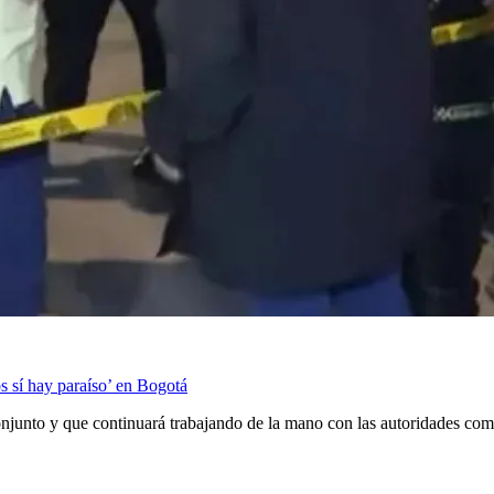
os sí hay paraíso’ en Bogotá
junto y que continuará trabajando de la mano con las autoridades compe