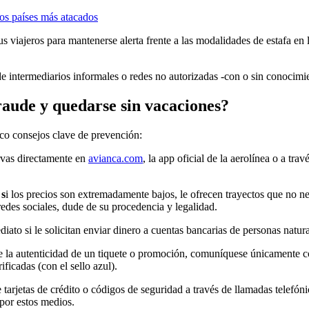
los países más atacados
s viajeros para mantenerse alerta frente a las modalidades de estafa en
de intermediarios informales o redes no autorizadas -con o sin conocimie
raude y quedarse sin vacaciones?
nco consejos clave de prevención:
rvas directamente en
avianca.com
, la app oficial de la aerolínea o a tr
 s
i los precios son extremadamente bajos, le ofrecen trayectos que no n
edes sociales, dude de su procedencia y legalidad.
iato si le solicitan enviar dinero a cuentas bancarias de personas natur
 la autenticidad de un tiquete o promoción, comuníquese únicamente con 
ficadas (con el sello azul).
 tarjetas de crédito o códigos de seguridad a través de llamadas telefón
 por estos medios.