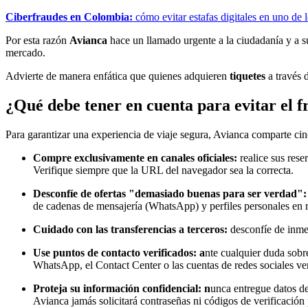
Ciberfraudes en Colombia:
cómo evitar estafas digitales en uno de 
Por esta razón
Avianca
hace un llamado urgente a la ciudadanía y a su
mercado.
Advierte de manera enfática que quienes adquieren
tiquetes
a través 
¿Qué debe tener en cuenta para evitar el f
Para garantizar una experiencia de viaje segura, Avianca comparte ci
Compre exclusivamente en canales oficiales:
realice sus rese
Verifique siempre que la URL del navegador sea la correcta.
Desconfíe de ofertas "demasiado buenas para ser verdad":
de cadenas de mensajería (WhatsApp) y perfiles personales en r
Cuidado con las transferencias a terceros:
desconfíe de inmed
Use puntos de contacto verificados: a
nte cualquier duda sobre
WhatsApp, el Contact Center o las cuentas de redes sociales veri
Proteja su información confidencial: n
unca entregue datos de
Avianca jamás solicitará contraseñas ni códigos de verificación