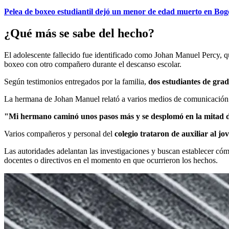
Pelea de boxeo estudiantil dejó un menor de edad muerto en Bog
¿Qué más se sabe del hecho?
El adolescente fallecido fue identificado como Johan Manuel Percy, qu
boxeo con otro compañero durante el descanso escolar.
Según testimonios entregados por la familia,
dos estudiantes de gra
La hermana de Johan Manuel relató a varios medios de comunicació
"Mi hermano caminó unos pasos más y se desplomó en la mitad d
Varios compañeros y personal del
colegio trataron de auxiliar al j
Las autoridades adelantan las investigaciones y buscan establecer có
docentes o directivos en el momento en que ocurrieron los hechos.