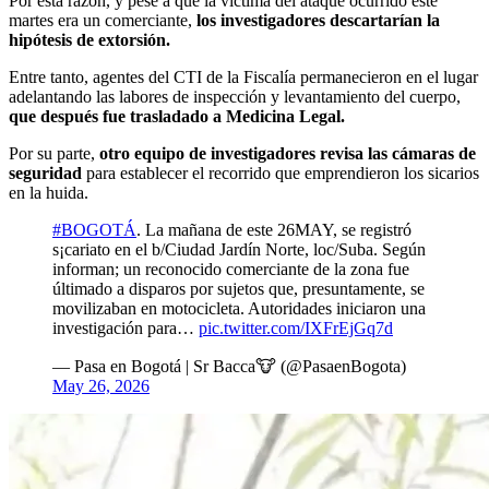
Por esta razón, y pese a que la víctima del ataque ocurrido este
martes era un comerciante,
los investigadores descartarían la
hipótesis de extorsión.
Entre tanto, agentes del CTI de la Fiscalía permanecieron en el lugar
adelantando las labores de inspección y levantamiento del cuerpo,
que después fue trasladado a Medicina Legal.
Por su parte,
otro equipo de investigadores revisa las cámaras de
seguridad
para establecer el recorrido que emprendieron los sicarios
en la huida.
#BOGOTÁ
. La mañana de este 26MAY, se registró
s¡cariato en el b/Ciudad Jardín Norte, loc/Suba. Según
informan; un reconocido comerciante de la zona fue
últimado a disparos por sujetos que, presuntamente, se
movilizaban en motocicleta. Autoridades iniciaron una
investigación para…
pic.twitter.com/IXFrEjGq7d
— Pasa en Bogotá | Sr Bacca🐮 (@PasaenBogota)
May 26, 2026