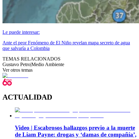
Le puede interesar:
Ante el peor Fenómeno de El Niño revelan mapa secreto de agua
que salvaría a Colombia
TEMAS RELACIONADOS
Gustavo Petro
|
Medio Ambiente
Ver otros temas
ACTUALIDAD
Video | Escabrosos hallazgos previo a la muerte
de Liam Payne: drogas y ‘damas de compañía’,