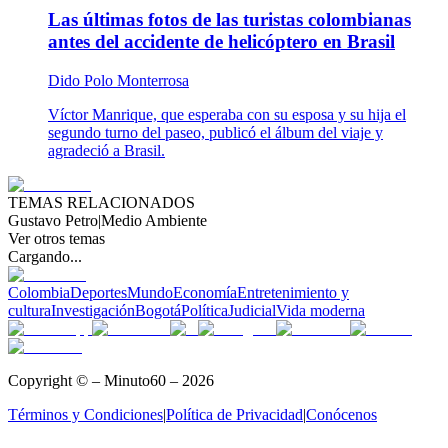
Las últimas fotos de las turistas colombianas
antes del accidente de helicóptero en Brasil
Dido Polo Monterrosa
Víctor Manrique, que esperaba con su esposa y su hija el
segundo turno del paseo, publicó el álbum del viaje y
agradeció a Brasil.
TEMAS RELACIONADOS
Gustavo Petro
|
Medio Ambiente
Ver otros temas
Cargando...
Colombia
Deportes
Mundo
Economía
Entretenimiento y
cultura
Investigación
Bogotá
Política
Judicial
Vida moderna
Copyright © – Minuto60 – 2026
Términos y Condiciones
|
Política de Privacidad
|
Conócenos