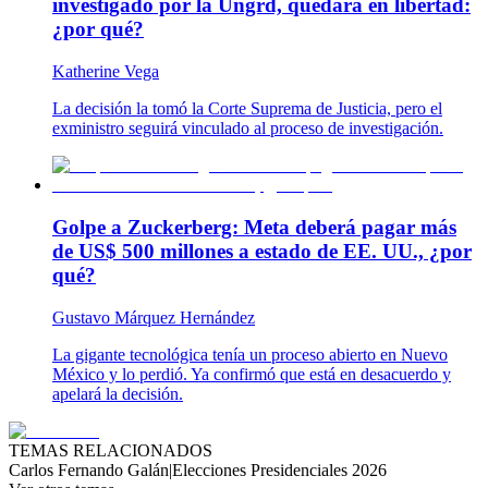
investigado por la Ungrd, quedará en libertad:
¿por qué?
Katherine Vega
La decisión la tomó la Corte Suprema de Justicia, pero el
exministro seguirá vinculado al proceso de investigación.
Golpe a Zuckerberg: Meta deberá pagar más
de US$ 500 millones a estado de EE. UU., ¿por
qué?
Gustavo Márquez Hernández
La gigante tecnológica tenía un proceso abierto en Nuevo
México y lo perdió. Ya confirmó que está en desacuerdo y
apelará la decisión.
TEMAS RELACIONADOS
Carlos Fernando Galán
|
Elecciones Presidenciales 2026