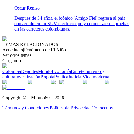
Oscar Repiso
Después de 34 años, el icónico 'Amigo Fiel' regresa al país
convertido en un SUV eléctrico que ya comenzó sus pruebas
en las carreteras colombianas.
TEMAS RELACIONADOS
Acueducto
|
Fenómeno de El Niño
Ver otros temas
Cargando...
Colombia
Deportes
Mundo
Economía
Entretenimiento y
cultura
Investigación
Bogotá
Política
Judicial
Vida moderna
Copyright © – Minuto60 – 2026
Términos y Condiciones
|
Política de Privacidad
|
Conócenos